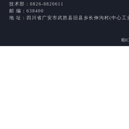
技术部：0826-8820611
邮 编：638400
地 址：四川省广安市武胜县旧县乡长伸沟村(中心工
蜀IC